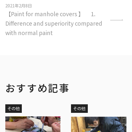
2021年2月8日
【Paint for manhole covers 】 1.
Difference and superiority compared
with normal paint
おすすめ記事
その他
その他