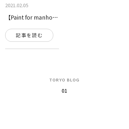
2021.02.05
【Paint for manhole c…
記事を読む
TORYO BLOG
01