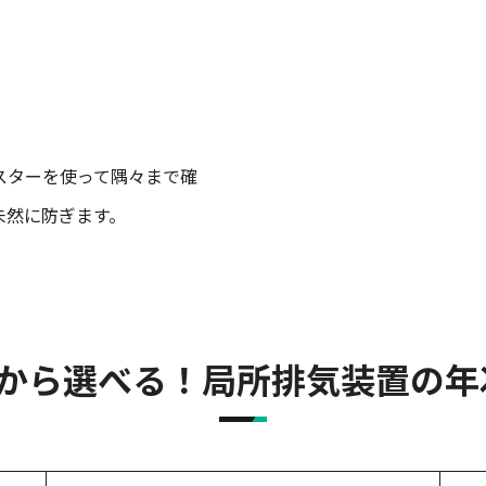
）
スターを使って隅々まで確
未然に防ぎます。
類から選べる！局所排気装置の年