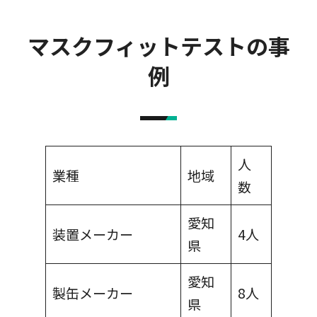
マスクフィットテストの事
例
人
業種
地域
数
愛知
装置メーカー
4人
県
愛知
製缶メーカー
8人
県