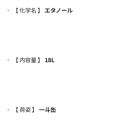
【 化学名 】
エタノール
【 内容量 】
18L
【 荷姿 】
一斗缶