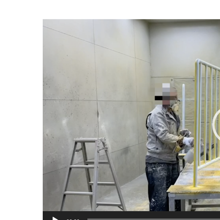
動
画
プ
レ
ー
ヤ
ー