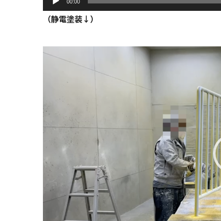
00:00
（静電塗装↓）
動
画
プ
レ
ー
ヤ
ー