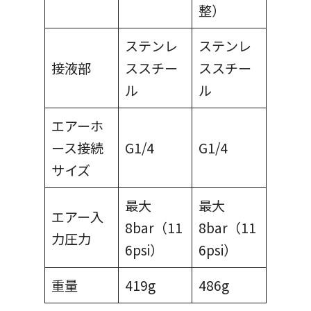
整）
ステンレ
ステンレ
接液部
ススチー
ススチー
ル
ル
エアーホ
ース接続
G1/4
G1/4
サイズ
最大
最大
エアー入
8bar（11
8bar（11
力圧力
6psi）
6psi）
重量
419g
486g