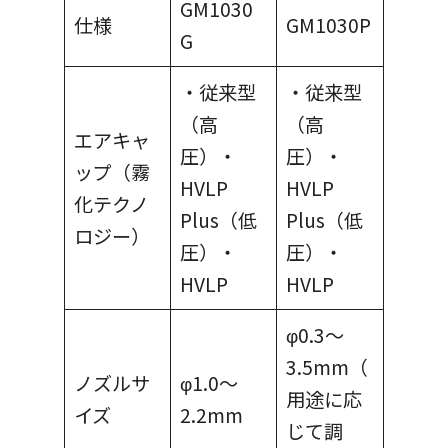
GM1030
仕様
GM1030P
G
・従来型
・従来型
（高
（高
エアキャ
圧）・
圧）・
ップ（霧
HVLP
HVLP
化テクノ
Plus（低
Plus（低
ロジー）
圧）・
圧）・
HVLP
HVLP
φ0.3～
3.5mm（
ノズルサ
φ1.0～
用途に応
イズ
2.2mm
じて調